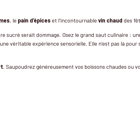
mmes
, le
pain d’épices
et l’incontournable
vin chaud
des fêt
tre sucré serait dommage. Osez le grand saut culinaire : 
une véritable expérience sensorielle. Elle n’est pas là pou
rt
. Saupoudrez généreusement vos boissons chaudes ou vos d