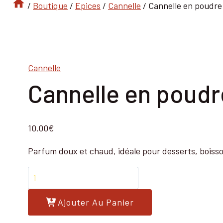
/
Boutique
/
Epices
/
Cannelle
/
Cannelle en poudre
Cannelle
Cannelle en poudr
10.00
€
Parfum doux et chaud, idéale pour desserts, boisso
quantité
de
Cannelle
Ajouter Au Panier
en